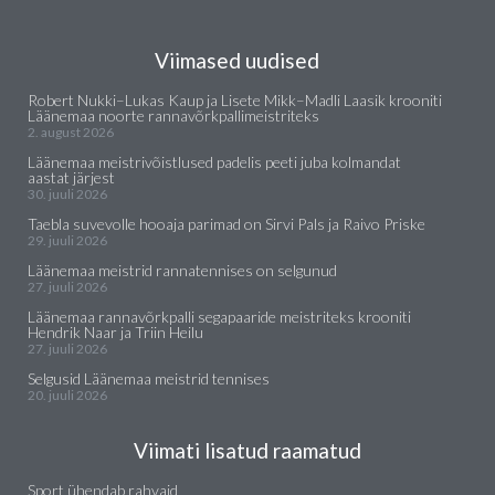
Viimased uudised
Robert Nukki–Lukas Kaup ja Lisete Mikk–Madli Laasik krooniti
Läänemaa noorte rannavõrkpallimeistriteks
2. august 2026
Läänemaa meistrivõistlused padelis peeti juba kolmandat
aastat järjest
30. juuli 2026
Taebla suvevolle hooaja parimad on Sirvi Pals ja Raivo Priske
29. juuli 2026
Läänemaa meistrid rannatennises on selgunud
27. juuli 2026
Läänemaa rannavõrkpalli segapaaride meistriteks krooniti
Hendrik Naar ja Triin Heilu
27. juuli 2026
Selgusid Läänemaa meistrid tennises
20. juuli 2026
Viimati lisatud raamatud
Sport ühendab rahvaid