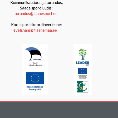
Kommunikatsioon ja turundus,
Saada spordiuudis:
turundus@laanesport.ee
Koolispordi koordineerimine:
eveli.hansi@laanemaa.ee