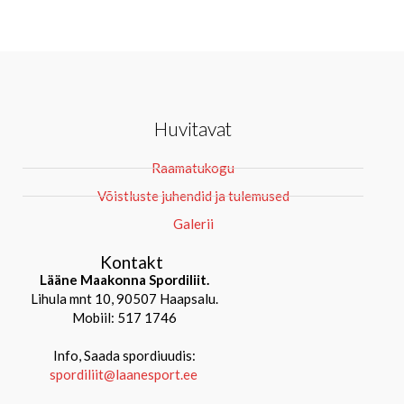
Huvitavat
Raamatukogu
Võistluste juhendid ja tulemused
Galerii
Kontakt
Lääne Maakonna Spordiliit.
Lihula mnt 10, 90507 Haapsalu.
Mobiil: 517 1746
Info, Saada spordiuudis:
spordiliit@laanesport.ee