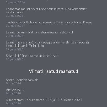
2. august 2026
Läänemaa meistrivõistlused padelis peeti juba kolmandat
aastat järjest
30. juuli 2026
Taebla suvevolle hooaja parimad on Sirvi Pals ja Raivo Priske
29. juuli 2026
Läänemaa meistrid rannatennises on selgunud
27. juuli 2026
Läänemaa rannavõrkpalli segapaaride meistriteks krooniti
Hendrik Naar ja Triin Heilu
27. juuli 2026
Selgusid Läänemaa meistrid tennises
20. juuli 2026
Viimati lisatud raamatud
Sport ühendab rahvaid
8. mai 2024
Biatlon A&O
8. mai 2024
Nimeraamat. Tänuraamat : EOK ja EOK liikmed 2023
8. mai 2024