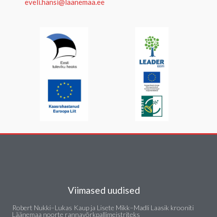
eveli.hansi@laanemaa.ee
Viimased uudised
Robert Nukki–Lukas Kaup ja Lisete Mikk–Madli Laasik krooniti
Läänemaa noorte rannavõrkpallimeistriteks