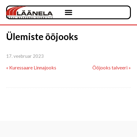
Ülemiste ööjooks
17. veebruar 2023
« Kuressaare Linnajooks
Ööjooks talveeri »