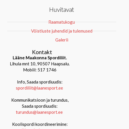
Huvitavat
Raamatukogu
Võistluste juhendid ja tulemused
Galerii
Kontakt
Lääne Maakonna Spordiliit.
Lihula mnt 10, 90507 Haapsalu.
Mobiil: 517 1746
Info, Saada spordiuudis:
spordiliit@laanesport.ee
Kommunikatsioon ja turundus,
Saada spordiuudis:
turundus@laanesport.ee
Koolispordi koordineerimine: