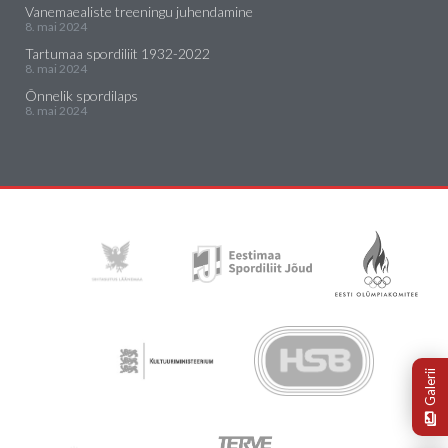
Vanemaealiste treeningu juhendamine
8. mai 2024
Tartumaa spordiliit 1932-2022
8. mai 2024
Õnnelik spordilaps
8. mai 2024
Galerii