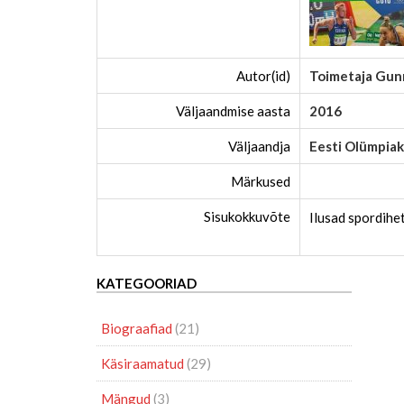
Autor(id)
Toimetaja Gun
Väljaandmise aasta
2016
Väljaandja
Eesti Olümpia
Märkused
Sisukokkuvõte
Ilusad spordihe
KATEGOORIAD
Biograafiad
(21)
Käsiraamatud
(29)
Mängud
(3)