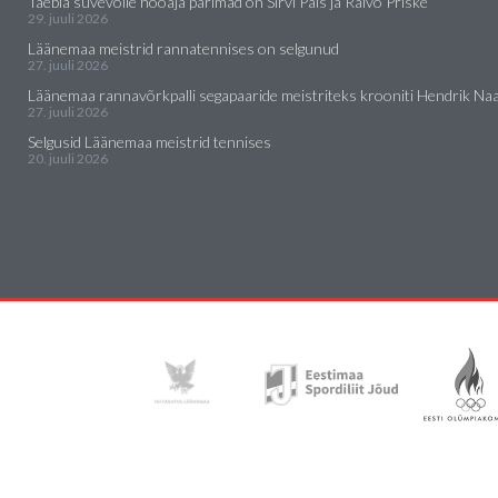
Taebla suvevolle hooaja parimad on Sirvi Pals ja Raivo Priske
29. juuli 2026
Läänemaa meistrid rannatennises on selgunud
27. juuli 2026
Läänemaa rannavõrkpalli segapaaride meistriteks krooniti Hendrik Naar
27. juuli 2026
Selgusid Läänemaa meistrid tennises
20. juuli 2026