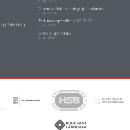
8. mai 2024
Vanemaealiste treeningu juhendamine
8. mai 2024
Tartumaa spordiliit 1932-2022
 ja Triin Heilu
8. mai 2024
Õnnelik spordilaps
8. mai 2024