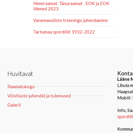
Nimeraamat. Tänuraamat : EOK ja EOK
liikmed 2023
Vanemaealiste treeningu juhendamine
Tartumaa spordiliit 1932-2022
Huvitavat
Konta
Lääne M
Lihula 
Raamatukogu
Haapsal
Võistluste juhendid ja tulemused
Mobiil:
Galerii
Info, Sa
spordil
Kommuni