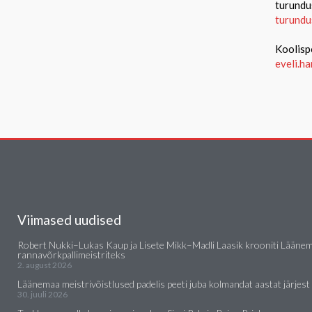
turundu
turundu
Koolisp
eveli.h
Viimased uudised
Robert Nukki–Lukas Kaup ja Lisete Mikk–Madli Laasik krooniti Lääne
rannavõrkpallimeistriteks
2. august 2026
Läänemaa meistrivõistlused padelis peeti juba kolmandat aastat järjest
30. juuli 2026