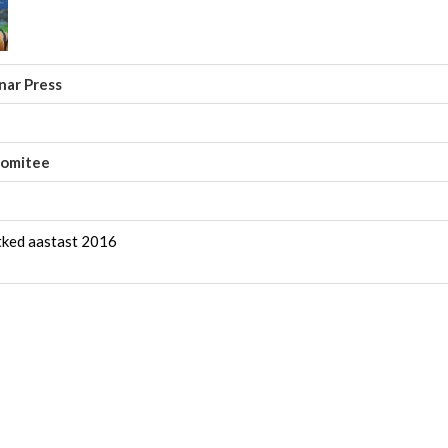
nar Press
komitee
tked aastast 2016