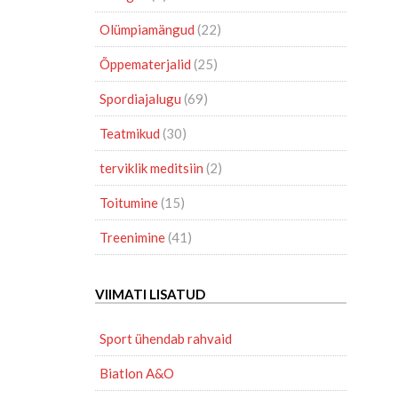
Olümpiamängud
(22)
Õppematerjalid
(25)
Spordiajalugu
(69)
Teatmikud
(30)
terviklik meditsiin
(2)
Toitumine
(15)
Treenimine
(41)
VIIMATI LISATUD
Sport ühendab rahvaid
Biatlon A&O