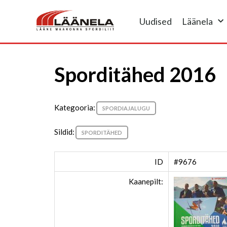
Uudised
Läänela
Sporditähed 2016
Kategooria:
SPORDIAJALUGU
Sildid:
SPORDITÄHED
ID
#9676
Kaanepilt: