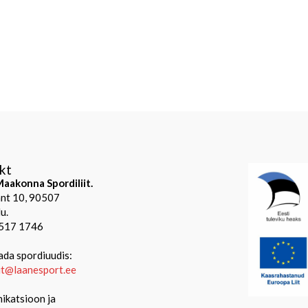
kt
aakonna Spordiliit.
mnt 10, 90507
u.
 517 1746
ada spordiuudis:
iit@laanesport.ee
katsioon ja