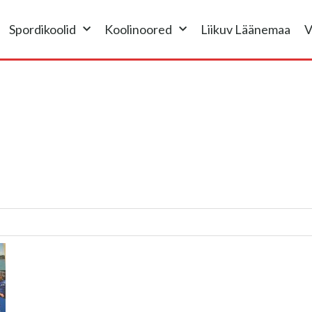
Spordikoolid
Koolinoored
Liikuv Läänemaa
V