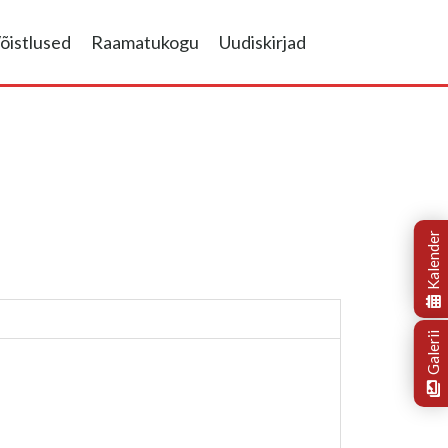
õistlused
Raamatukogu
Uudiskirjad
Kalender
Galerii