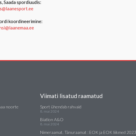
s, Saada spordiuudis:
s@laanesport.ee
ordi koordineerimine:
ansi@laanemaa.ee
Viimati lisatud raamatud
maa noorte
Sport ühendab rahvaid
8. mai 2024
Biatlon A&O
8. mai 2024
Nimeraamat. Tänuraamat : EOK ja EOK liikmed 202