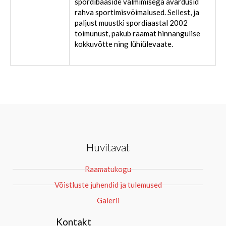
spordibaaside valmimisega avardusid
rahva sportimisvõimalused. Sellest, ja
paljust muustki spordiaastal 2002
toimunust, pakub raamat hinnangulise
kokkuvõtte ning lühiülevaate.
Huvitavat
Raamatukogu
Võistluste juhendid ja tulemused
Galerii
Kontakt