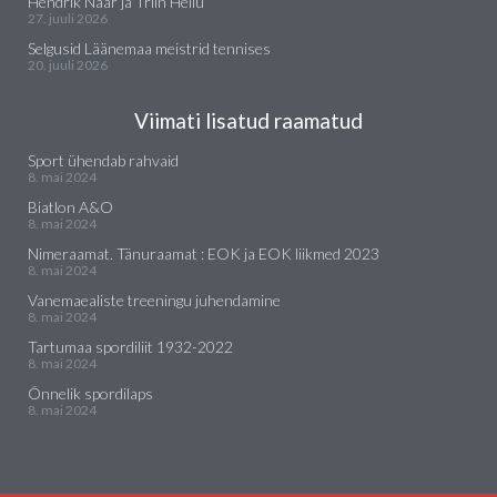
Hendrik Naar ja Triin Heilu
27. juuli 2026
Selgusid Läänemaa meistrid tennises
20. juuli 2026
Viimati lisatud raamatud
Sport ühendab rahvaid
8. mai 2024
Biatlon A&O
8. mai 2024
Nimeraamat. Tänuraamat : EOK ja EOK liikmed 2023
8. mai 2024
Vanemaealiste treeningu juhendamine
8. mai 2024
Tartumaa spordiliit 1932-2022
8. mai 2024
Õnnelik spordilaps
8. mai 2024