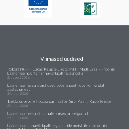
Viimased uudised
Robert Nukki–Lukas Kaup ja Lisete Mikk–Madli Laasik krooniti
Läänemaa noorte rannavõrkpallimeistriteks
2. august 2026
Läänemaa meistrivõistlused padelis peeti juba kolmandat
aastat järjest
30. juuli 2026
Taebla suvevolle hooaja parimad on Sirvi Pals ja Raivo Priske
29. juuli 2026
Läänemaa meistrid rannatennises on selgunud
27. juuli 2026
Läänemaa rannavõrkpalli segapaaride meistriteks krooniti