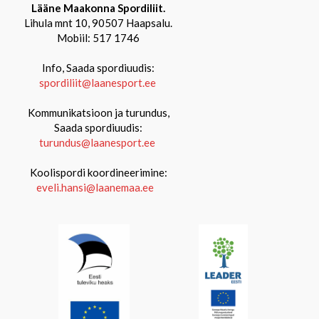
Lääne Maakonna Spordiliit.
Lihula mnt 10, 90507 Haapsalu.
Mobiil: 517 1746
Info, Saada spordiuudis:
spordiliit@laanesport.ee
Kommunikatsioon ja turundus,
Saada spordiuudis:
turundus@laanesport.ee
Koolispordi koordineerimine:
eveli.hansi@laanemaa.ee