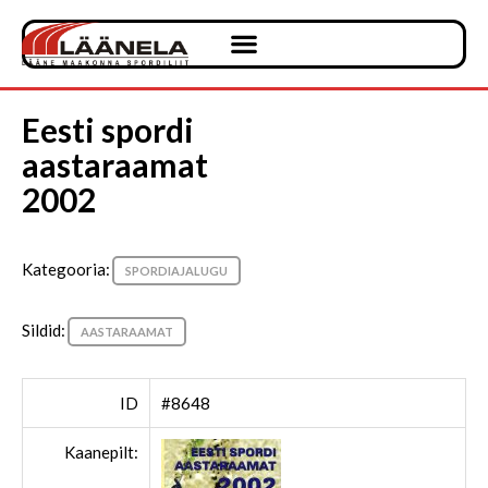
Eesti spordi
aastaraamat
2002
Kategooria:
SPORDIAJALUGU
Sildid:
AASTARAAMAT
ID
#8648
Kaanepilt: