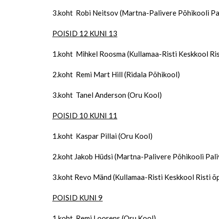
3.koht Robi Neitsov (Martna-Palivere Põhikooli Pa
POISID 12 KUNI 13
1.koht Mihkel Roosma (Kullamaa-Risti Keskkool Ri
2.koht Remi Mart Hill (Ridala Põhikool)
3.koht Tanel Anderson (Oru Kool)
POISID 10 KUNI 11
1.koht Kaspar Pillai (Oru Kool)
2.koht Jakob Hüdsi (Martna-Palivere Põhikooli Pal
3.koht Revo Mänd (Kullamaa-Risti Keskkool Risti 
POISID KUNI 9
1.koht Remi Loorens (Oru Kool)