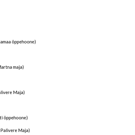
ullamaa õppehoone)
artna maja)
livere Maja)
sti õppehoone)
 Palivere Maja)