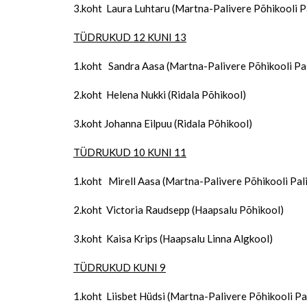
3.koht Laura Luhtaru (Martna-Palivere Põhikooli P
TÜDRUKUD 12 KUNI 13
1.koht Sandra Aasa (Martna-Palivere Põhikooli Pa
2.koht Helena Nukki (Ridala Põhikool)
3.koht Johanna Eilpuu (Ridala Põhikool)
TÜDRUKUD 10 KUNI 11
1.koht Mirell Aasa (Martna-Palivere Põhikooli Pal
2.koht Victoria Raudsepp (Haapsalu Põhikool)
3.koht Kaisa Krips (Haapsalu Linna Algkool)
TÜDRUKUD KUNI 9
1.koht Liisbet Hüdsi (Martna-Palivere Põhikooli Pa