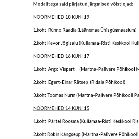
Medalitega said pärjatud järgmised võistlejad:
NOORMEHED 18 KUNI 19
1.koht Rünno Raadla (Läänemaa Ühisgümnaasium)
2.koht Kevor Jõgisalu (Kullamaa-Risti Keskkool K
NOORMEHED 16 KUNI 17
1.koht Argo Vispert (Martna-Palivere Põhikool M
2.koht Egert-Einar Rätsep (Ridala Põhikool)
3.koht Toomas Nurm (Martna-Palivere Põhikooli Pa
NOORMEHED 14 KUNI 15
1.koht Pärtel Roosma (Kullamaa-Risti Keskkool Ri
2.koht Robin Kängsepp (Martna-Palivere Põhikooli