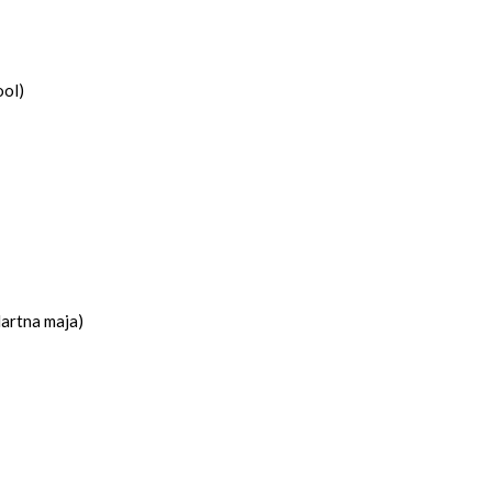
ool)
artna maja)