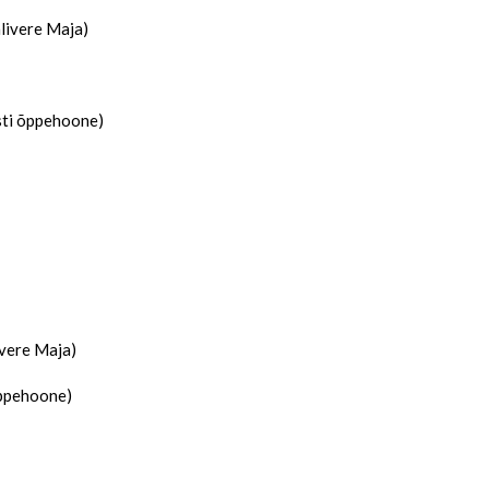
livere Maja)
sti õppehoone)
ivere Maja)
õppehoone)