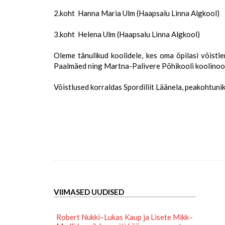
2.koht Hanna Maria Ulm (Haapsalu Linna Algkool)
3.koht Helena Ulm (Haapsalu Linna Algkool)
Oleme tänulikud koolidele, kes oma õpilasi võist
Paalmäed ning Martna-Palivere Põhikooli koolinoori 
Võistlused korraldas Spordiliit Läänela, peakohtunik
VIIMASED UUDISED
Robert Nukki–Lukas Kaup ja Lisete Mikk–