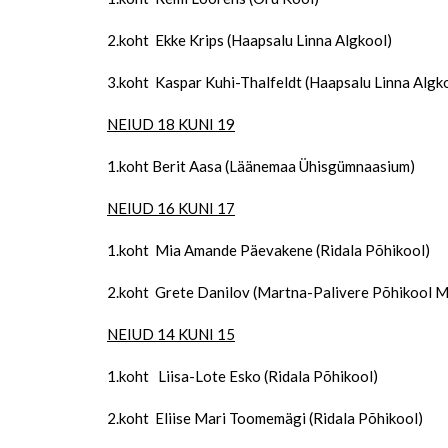
2.koht Ekke Krips (Haapsalu Linna Algkool)
3.koht Kaspar Kuhi-Thalfeldt (Haapsalu Linna Algk
NEIUD 18 KUNI 19
1.koht Berit Aasa (Läänemaa Ühisgümnaasium)
NEIUD 16 KUNI 17
1.koht Mia Amande Päevakene (Ridala Põhikool)
2.koht Grete Danilov (Martna-Palivere Põhikool M
NEIUD 14 KUNI 15
1.koht Liisa-Lote Esko (Ridala Põhikool)
2.koht Eliise Mari Toomemägi (Ridala Põhikool)