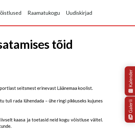
õistlused
Raamatukogu
Uudiskirjad
satamises tõid
Kalender
portlast seitsmest erinevast Läänemaa koolist.
tu tuli rada lühendada – ühe ringi pikkuseks kujunes
Galerii
ivselt kaasa ja toetasid neid kogu võistluse vältel.
tunde.