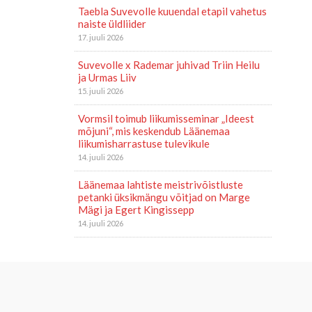
Taebla Suvevolle kuuendal etapil vahetus
naiste üldliider
17. juuli 2026
Suvevolle x Rademar juhivad Triin Heilu
ja Urmas Liiv
15. juuli 2026
Vormsil toimub liikumisseminar „Ideest
mõjuni“, mis keskendub Läänemaa
liikumisharrastuse tulevikule
14. juuli 2026
Läänemaa lahtiste meistrivõistluste
petanki üksikmängu võitjad on Marge
Mägi ja Egert Kingissepp
14. juuli 2026