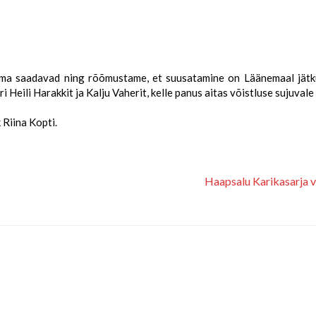
lema saadavad ning rõõmustame, et suusatamine on Läänemaal jätk
Heili Harakkit ja Kalju Vaherit, kelle panus aitas võistluse sujuvale
 Riina Kopti.
Haapsalu Karikasarja võ