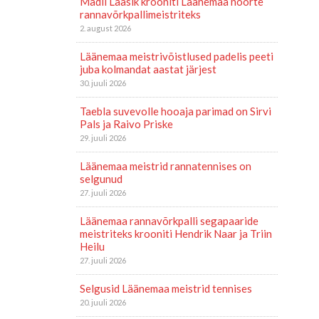
Madli Laasik krooniti Läänemaa noorte
rannavõrkpallimeistriteks
2. august 2026
Läänemaa meistrivõistlused padelis peeti
juba kolmandat aastat järjest
30. juuli 2026
Taebla suvevolle hooaja parimad on Sirvi
Pals ja Raivo Priske
29. juuli 2026
Läänemaa meistrid rannatennises on
selgunud
27. juuli 2026
Läänemaa rannavõrkpalli segapaaride
meistriteks krooniti Hendrik Naar ja Triin
Heilu
27. juuli 2026
Selgusid Läänemaa meistrid tennises
20. juuli 2026