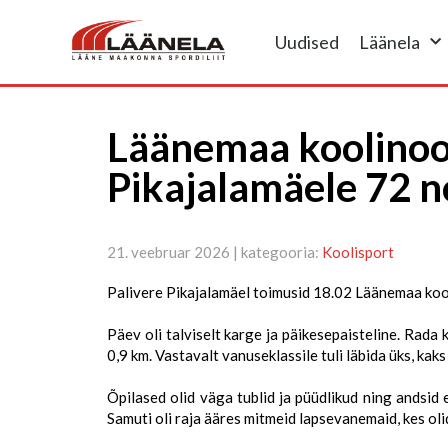
Uudised
Läänela
Läänemaa koolinoor
Pikajalamäele 72 n
21. veebruar 2026 | kategooria:
Koolisport
Palivere Pikajalamäel toimusid 18.02 Läänemaa kool
Päev oli talviselt karge ja päikesepaisteline. Rada
0,9 km. Vastavalt vanuseklassile tuli läbida üks, kaks 
Õpilased olid väga tublid ja püüdlikud ning andsid 
Samuti oli raja ääres mitmeid lapsevanemaid, kes ol