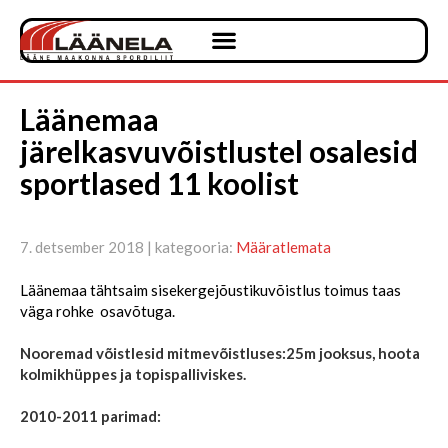
Läänemaa
järelkasvuvõistlustel osalesid
sportlased 11 koolist
7. detsember 2018 | kategooria:
Määratlemata
Läänemaa tähtsaim sisekergejõustikuvõistlus toimus taas
väga rohke osavõtuga.
Nooremad võistlesid mitmevõistluses:25m jooksus, hoota
kolmikhüppes ja topispalliviskes.
2010-2011 parimad: