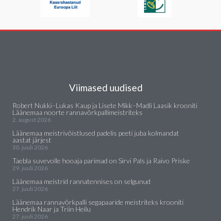
Viimased uudised
Robert Nukki–Lukas Kaup ja Lisete Mikk–Madli Laasik krooniti
Läänemaa noorte rannavõrkpallimeistriteks
2. august 2026
Läänemaa meistrivõistlused padelis peeti juba kolmandat
aastat järjest
30. juuli 2026
Taebla suvevolle hooaja parimad on Sirvi Pals ja Raivo Priske
29. juuli 2026
Läänemaa meistrid rannatennises on selgunud
27. juuli 2026
Läänemaa rannavõrkpalli segapaaride meistriteks krooniti
Hendrik Naar ja Triin Heilu
27. juuli 2026