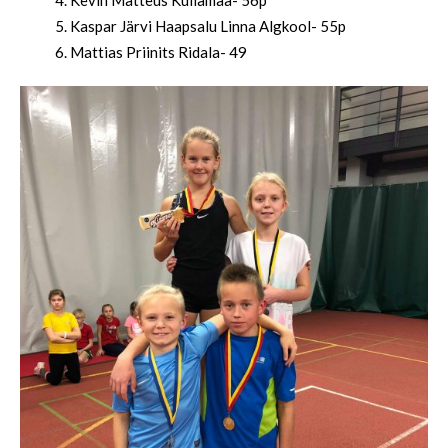
Kevin Matteus Kullamaa- 56p
Kaspar Järvi Haapsalu Linna Algkool- 55p
Mattias Priinits Ridala- 49