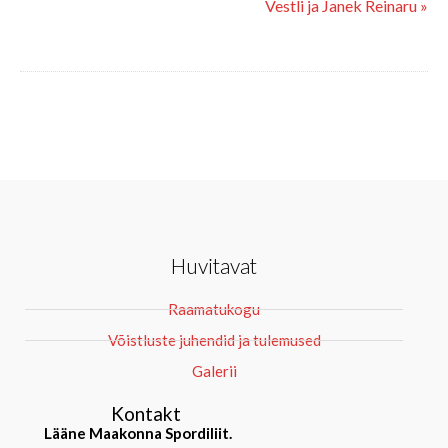
Vestli ja Janek Reinaru »
Huvitavat
Raamatukogu
Võistluste juhendid ja tulemused
Galerii
Kontakt
Lääne Maakonna Spordiliit.