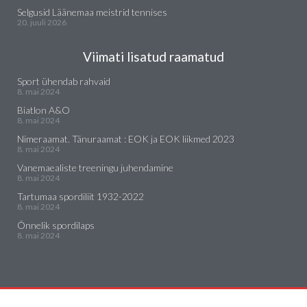
Selgusid Läänemaa meistrid tennises
20. juuli 2026
Viimati lisatud raamatud
Sport ühendab rahvaid
8. mai 2024
Biatlon A&O
8. mai 2024
Nimeraamat. Tänuraamat : EOK ja EOK liikmed 2023
8. mai 2024
Vanemaealiste treeningu juhendamine
8. mai 2024
Tartumaa spordiliit 1932-2022
8. mai 2024
Õnnelik spordilaps
8. mai 2024