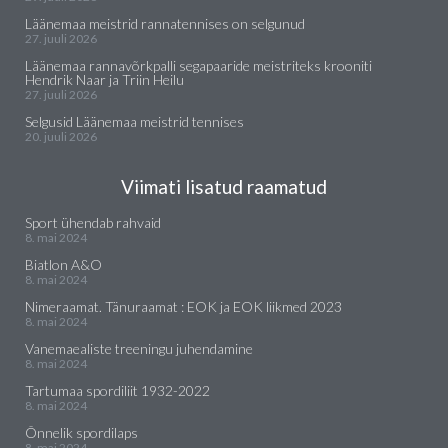
Läänemaa meistrid rannatennises on selgunud
27. juuli 2026
Läänemaa rannavõrkpalli segapaaride meistriteks krooniti
Hendrik Naar ja Triin Heilu
27. juuli 2026
Selgusid Läänemaa meistrid tennises
20. juuli 2026
Viimati lisatud raamatud
Sport ühendab rahvaid
8. mai 2024
Biatlon A&O
8. mai 2024
Nimeraamat. Tänuraamat : EOK ja EOK liikmed 2023
8. mai 2024
Vanemaealiste treeningu juhendamine
8. mai 2024
Tartumaa spordiliit 1932-2022
8. mai 2024
Õnnelik spordilaps
8. mai 2024