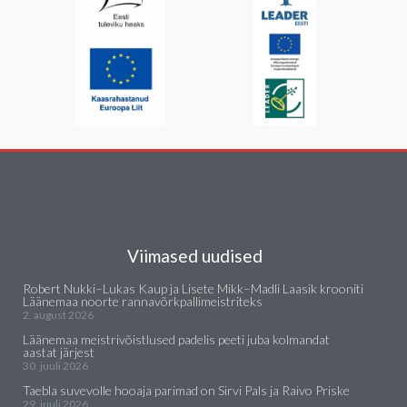
Viimased uudised
Robert Nukki–Lukas Kaup ja Lisete Mikk–Madli Laasik krooniti
Läänemaa noorte rannavõrkpallimeistriteks
2. august 2026
Läänemaa meistrivõistlused padelis peeti juba kolmandat
aastat järjest
30. juuli 2026
Taebla suvevolle hooaja parimad on Sirvi Pals ja Raivo Priske
29. juuli 2026