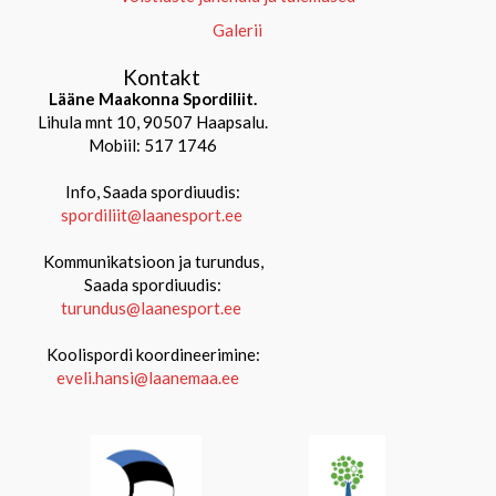
Galerii
Kontakt
Lääne Maakonna Spordiliit.
Lihula mnt 10, 90507 Haapsalu.
Mobiil: 517 1746
Info, Saada spordiuudis:
spordiliit@laanesport.ee
Kommunikatsioon ja turundus,
Saada spordiuudis:
turundus@laanesport.ee
Koolispordi koordineerimine:
eveli.hansi@laanemaa.ee