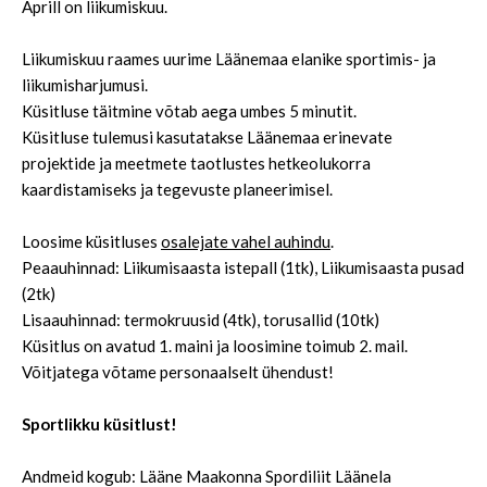
Aprill on liikumiskuu.
Liikumiskuu raames uurime Läänemaa elanike sportimis- ja
liikumisharjumusi.
Küsitluse täitmine võtab aega umbes 5 minutit.
Küsitluse tulemusi kasutatakse Läänemaa erinevate
projektide ja meetmete taotlustes hetkeolukorra
kaardistamiseks ja tegevuste planeerimisel.
Loosime küsitluses
osalejate vahel auhindu
.
Peaauhinnad: Liikumisaasta istepall (1tk), Liikumisaasta pusad
(2tk)
Lisaauhinnad: termokruusid (4tk), torusallid (10tk)
Küsitlus on avatud 1. maini ja loosimine toimub 2. mail.
Võitjatega võtame personaalselt ühendust!
Sportlikku küsitlust!
Andmeid kogub: Lääne Maakonna Spordiliit Läänela