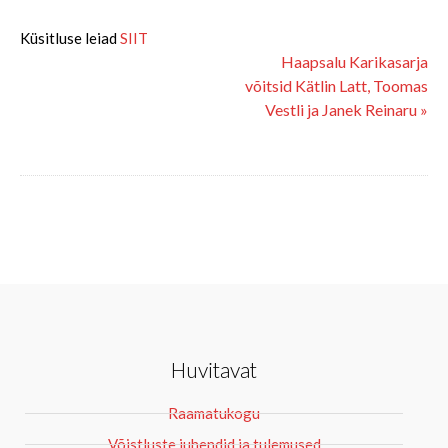
Küsitluse leiad
SIIT
Haapsalu Karikasarja
võitsid Kätlin Latt, Toomas
Vestli ja Janek Reinaru »
Huvitavat
Raamatukogu
Võistluste juhendid ja tulemused