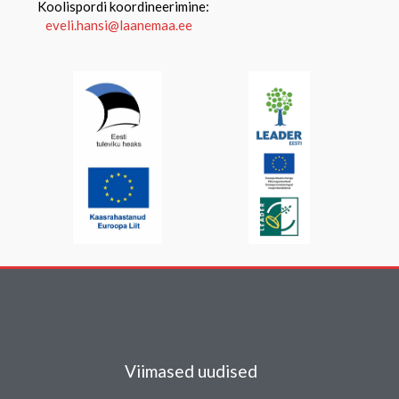
Koolispordi koordineerimine:
eveli.hansi@laanemaa.ee
Viimased uudised