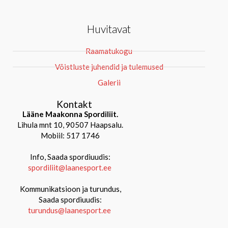
Huvitavat
Raamatukogu
Võistluste juhendid ja tulemused
Galerii
Kontakt
Lääne Maakonna Spordiliit.
Lihula mnt 10, 90507 Haapsalu.
Mobiil: 517 1746
Info, Saada spordiuudis:
spordiliit@laanesport.ee
Kommunikatsioon ja turundus,
Saada spordiuudis:
turundus@laanesport.ee