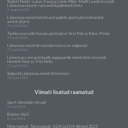
Robert Nukki–Lukas Kaup ja Lisete Mikk–Madli Laasik krooniti
Läänemaa noorte rannavõrkpallimeistriteks
2. august 2026
Läänemaa meistrivõistlused padelis peeti juba kolmandat
aastat järjest
30. juuli 2026
Taebla suvevolle hooaja parimad on Sirvi Pals ja Raivo Priske
29. juuli 2026
Läänemaa meistrid rannatennises on selgunud
27. juuli 2026
Läänemaa rannavõrkpalli segapaaride meistriteks krooniti
Hendrik Naar ja Triin Heilu
27. juuli 2026
Selgusid Läänemaa meistrid tennises
20. juuli 2026
Viimati lisatud raamatud
Sport ühendab rahvaid
8. mai 2024
Biatlon A&O
8. mai 2024
Nimeraamat. Tänuraamat : EOK ja EOK liikmed 2023