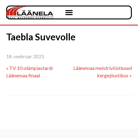
Taebla Suvevolle
18. veebruar 2023
« TV 10 olümpiastardi
Läänemaa meistrivõistlused
Läänemaa finaal
kergejõustikus »