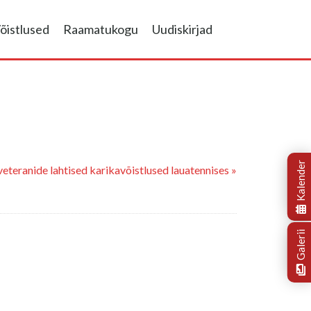
õistlused
Raamatukogu
Uudiskirjad
Kalender
veteranide lahtised karikavõistlused lauatennises »
Galerii