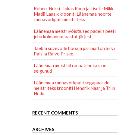
Robert Nukki–Lukas Kaup ja Lisete Mikk–
Madli Laasik krooniti Läänemaa noorte
rannavõrkpallimeistriteks
Läänemaa meistrivõistlused padelis peeti
juba kolmandat aastat järjest
Taebla suvevolle hooaja parimad on Sirvi
Pals ja Raivo Priske
Läänemaa meistrid rannatennises on
selgunud
Läänemaa rannavõrkpalli segapaaride
meistriteks krooniti Hendrik Naar ja Triin
Heilu
RECENT COMMENTS
ARCHIVES