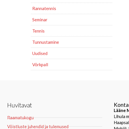
Rannatennis
Seminar
Tennis
Tunnustamine
Uudised
Võrkpall
Huvitavat
Konta
Lääne M
Lihula 
Raamatukogu
Haapsal
Võistluste juhendid ja tulemused
Mobiil: