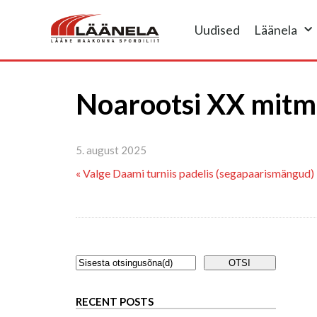
Uudised
Läänela
Noarootsi XX mitme
5. august 2025
« Valge Daami turniis padelis (segapaarismängud)
RECENT POSTS