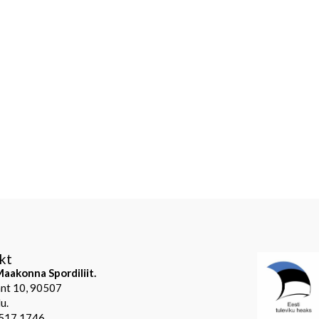
kt
aakonna Spordiliit.
mnt 10, 90507
u.
 517 1746