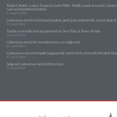
Robert Nukki–Lukas Kaup ja Lisete Mikk–Madli Laasik krooniti Lääne
rannavõrkpallimeistriteks
2. august 2026
Läänemaa meistrivõistlused padelis peeti juba kolmandat aastat järjest
30. juuli 2026
Taebla suvevolle hooaja parimad on Sirvi Pals ja Raivo Priske
29. juuli 2026
Läänemaa meistrid rannatennises on selgunud
27. juuli 2026
Läänemaa rannavõrkpalli segapaaride meistriteks krooniti Hendrik Naar
27. juuli 2026
Selgusid Läänemaa meistrid tennises
20. juuli 2026