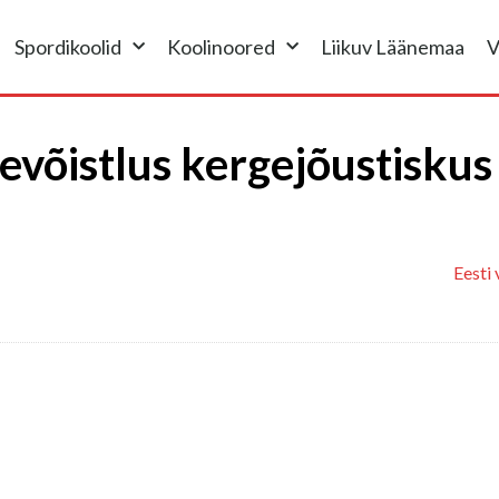
Spordikoolid
Koolinoored
Liikuv Läänemaa
V
võistlus kergejõustiskus
Eesti 