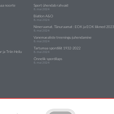
maa noorte
Sport ühendab rahvaid
8. mai 2024
Biatlon A&O
8. mai 2024
Nimeraamat. Tänuraamat : EOK ja EOK liikmed 202
8. mai 2024
Vanemaealiste treeningu juhendamine
8. mai 2024
Tartumaa spordiliit 1932-2022
 ja Triin Heilu
8. mai 2024
Õnnelik spordilaps
8. mai 2024