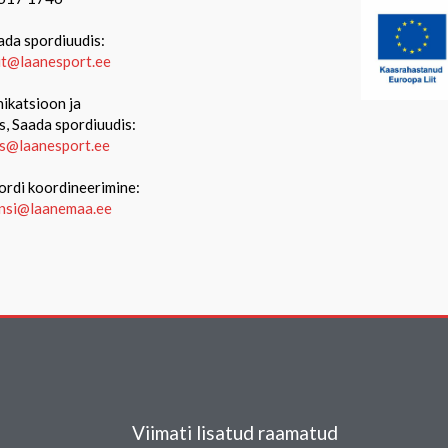
ada spordiuudis:
iit@laanesport.ee
katsioon ja
s, Saada spordiuudis:
s@laanesport.ee
ordi koordineerimine:
ansi@laanemaa.ee
Viimati lisatud raamatud