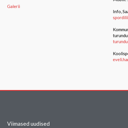
Galerii
Info, Sa
spordil
Kommuni
turundu
turundu
Koolisp
eveli.h
Viimased uudised