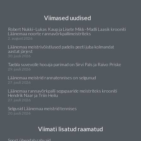
Viimased uudised
Robert Nukki–Lukas Kaup ja Lisete Mikk–Madli Laasik krooniti
Läänemaa noorte rannavõrkpallimeistriteks
2. august 2026
Läänemaa meistrivõistlused padelis peeti juba kolmandat
aastat järjest
30. juuli 2026
Taebla suvevolle hooaja parimad on Sirvi Pals ja Raivo Priske
29. juuli 2026
Läänemaa meistrid rannatennises on selgunud
27. juuli 2026
Läänemaa rannavõrkpalli segapaaride meistriteks krooniti
Hendrik Naar ja Triin Heilu
27. juuli 2026
Selgusid Läänemaa meistrid tennises
20. juuli 2026
Viimati lisatud raamatud
Sport ühendab rahvaid