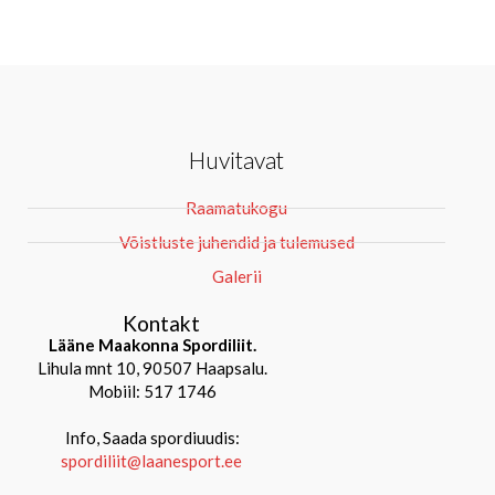
Huvitavat
Raamatukogu
Võistluste juhendid ja tulemused
Galerii
Kontakt
Lääne Maakonna Spordiliit.
Lihula mnt 10, 90507 Haapsalu.
Mobiil: 517 1746
Info, Saada spordiuudis:
spordiliit@laanesport.ee