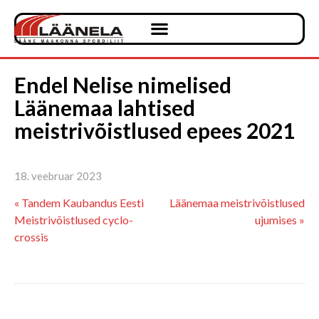
Endel Nelise nimelised
Läänemaa lahtised
meistrivõistlused epees 2021
18. veebruar 2023
« Tandem Kaubandus Eesti
Läänemaa meistrivõistlused
Meistrivõistlused cyclo-
ujumises »
crossis