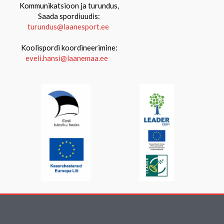
Kommunikatsioon ja turundus,
Saada spordiuudis:
turundus@laanesport.ee
Koolispordi koordineerimine:
eveli.hansi@laanemaa.ee