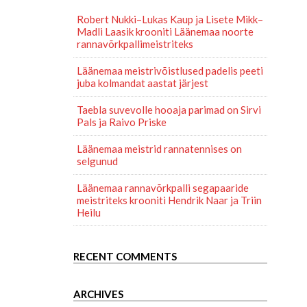
Robert Nukki–Lukas Kaup ja Lisete Mikk–
Madli Laasik krooniti Läänemaa noorte
rannavõrkpallimeistriteks
Läänemaa meistrivõistlused padelis peeti
juba kolmandat aastat järjest
Taebla suvevolle hooaja parimad on Sirvi
Pals ja Raivo Priske
Läänemaa meistrid rannatennises on
selgunud
Läänemaa rannavõrkpalli segapaaride
meistriteks krooniti Hendrik Naar ja Triin
Heilu
RECENT COMMENTS
ARCHIVES