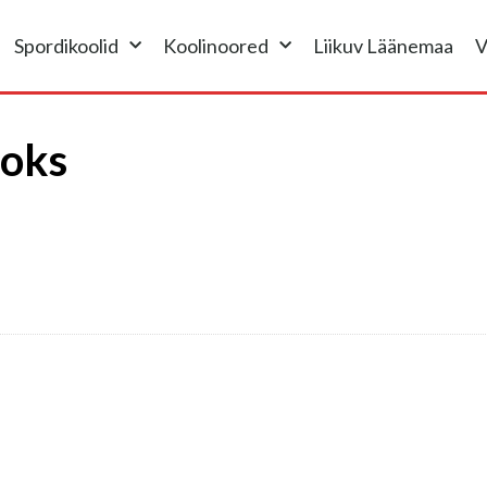
Spordikoolid
Koolinoored
Liikuv Läänemaa
V
ooks