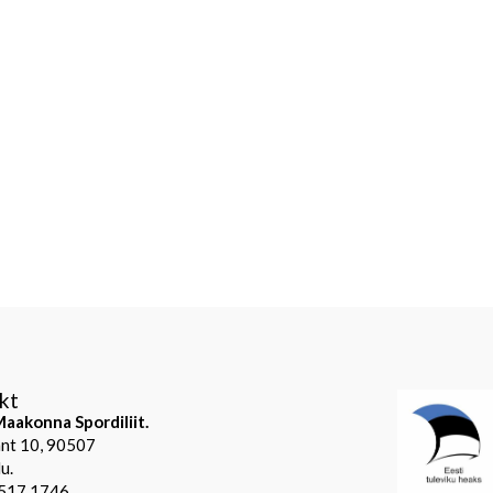
kt
aakonna Spordiliit.
mnt 10, 90507
u.
 517 1746