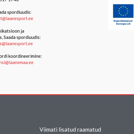
ada spordiuudis:
iit@laanesport.ee
katsioon ja
s, Saada spordiuudis:
s@laanesport.ee
ordi koordineerimine:
ansi@laanemaa.ee
Viimati lisatud raamatud