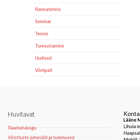
Rannatennis
Seminar
Tennis
Tunnustamine
Uudised
Võrkpall
Huvitavat
Konta
Lääne M
Lihula 
Raamatukogu
Haapsal
Võistluste juhendid ja tulemused
Mobiil: