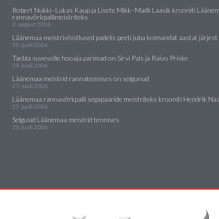
Robert Nukki–Lukas Kaup ja Lisete Mikk–Madli Laasik krooniti Lääne
rannavõrkpallimeistriteks
2. august 2026
Läänemaa meistrivõistlused padelis peeti juba kolmandat aastat järjest
30. juuli 2026
Taebla suvevolle hooaja parimad on Sirvi Pals ja Raivo Priske
29. juuli 2026
Läänemaa meistrid rannatennises on selgunud
27. juuli 2026
Läänemaa rannavõrkpalli segapaaride meistriteks krooniti Hendrik Naar
27. juuli 2026
Selgusid Läänemaa meistrid tennises
20. juuli 2026