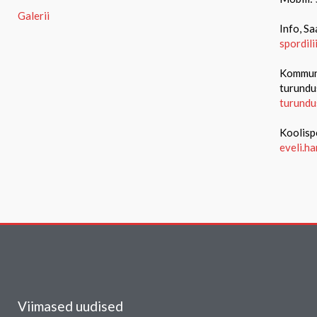
Galerii
Info, Sa
spordil
Kommuni
turundu
turundu
Koolisp
eveli.h
Viimased uudised