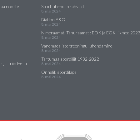
maa noorte
Sport ühendab rahvaid
8. mai 2024
Biatlon A&O
8. mai 2024
Nimeraamat. Tänuraamat : EOK ja EOK liikmed 202
8. mai 2024
Vanemaealiste treeningu juhendamine
8. mai 2024
Tartumaa spordiliit 1932-2022
 ja Triin Heilu
8. mai 2024
Õnnelik spordilaps
8. mai 2024