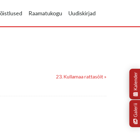
õistlused
Raamatukogu
Uudiskirjad
Kalender
23. Kullamaa rattasõit »
Galerii