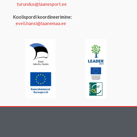
turundus@laanesport.ee
Koolispordi koordineerimine:
eveli.hansi@laanemaa.ee