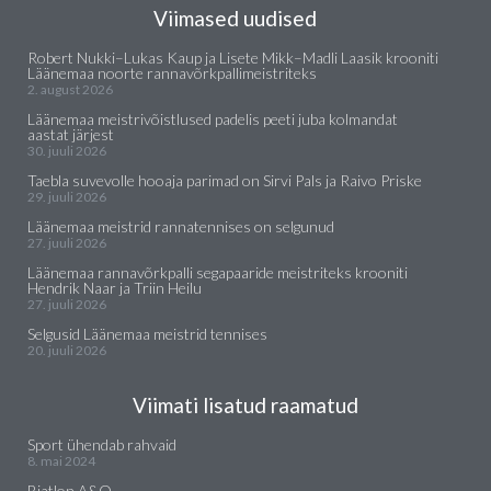
Viimased uudised
Robert Nukki–Lukas Kaup ja Lisete Mikk–Madli Laasik krooniti
Läänemaa noorte rannavõrkpallimeistriteks
2. august 2026
Läänemaa meistrivõistlused padelis peeti juba kolmandat
aastat järjest
30. juuli 2026
Taebla suvevolle hooaja parimad on Sirvi Pals ja Raivo Priske
29. juuli 2026
Läänemaa meistrid rannatennises on selgunud
27. juuli 2026
Läänemaa rannavõrkpalli segapaaride meistriteks krooniti
Hendrik Naar ja Triin Heilu
27. juuli 2026
Selgusid Läänemaa meistrid tennises
20. juuli 2026
Viimati lisatud raamatud
Sport ühendab rahvaid
8. mai 2024
Biatlon A&O