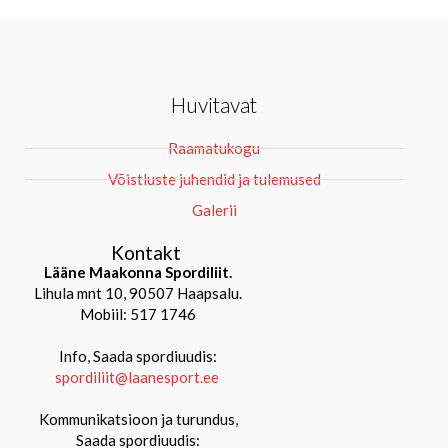
Huvitavat
Raamatukogu
Võistluste juhendid ja tulemused
Galerii
Kontakt
Lääne Maakonna Spordiliit.
Lihula mnt 10, 90507 Haapsalu.
Mobiil: 517 1746
Info, Saada spordiuudis:
spordiliit@laanesport.ee
Kommunikatsioon ja turundus,
Saada spordiuudis: