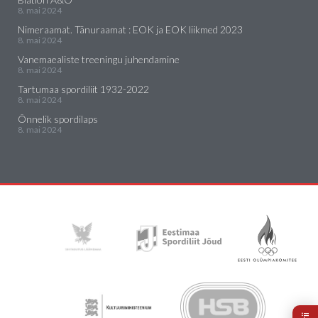
8. mai 2024
Nimeraamat. Tänuraamat : EOK ja EOK liikmed 2023
8. mai 2024
Vanemaealiste treeningu juhendamine
8. mai 2024
Tartumaa spordiliit 1932-2022
8. mai 2024
Õnnelik spordilaps
8. mai 2024