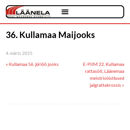
36. Kullamaa Maijooks
4. märts 2025
« Kullamaa 56. jüriöö jooks
E-PIIM 22. Kullamaa
rattasõit, Läänemaa
meistrivõistlused
jalgrattakrossis »