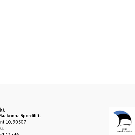
kt
aakonna Spordiliit.
mnt 10, 90507
u.
 517 1746