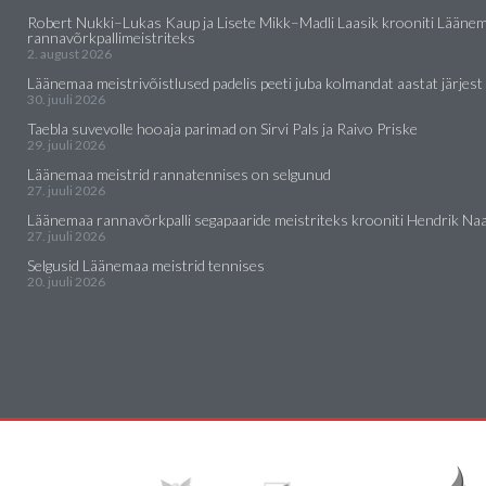
Robert Nukki–Lukas Kaup ja Lisete Mikk–Madli Laasik krooniti Lääne
rannavõrkpallimeistriteks
2. august 2026
Läänemaa meistrivõistlused padelis peeti juba kolmandat aastat järjest
30. juuli 2026
Taebla suvevolle hooaja parimad on Sirvi Pals ja Raivo Priske
29. juuli 2026
Läänemaa meistrid rannatennises on selgunud
27. juuli 2026
Läänemaa rannavõrkpalli segapaaride meistriteks krooniti Hendrik Naar
27. juuli 2026
Selgusid Läänemaa meistrid tennises
20. juuli 2026