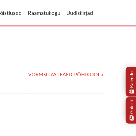
õistlused
Raamatukogu
Uudiskirjad
Kalender
VORMSI LASTEAED-PÕHIKOOL »
Galerii