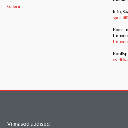
Galerii
Info, Sa
spordil
Kommuni
turundu
turundu
Koolisp
eveli.h
Viimased uudised