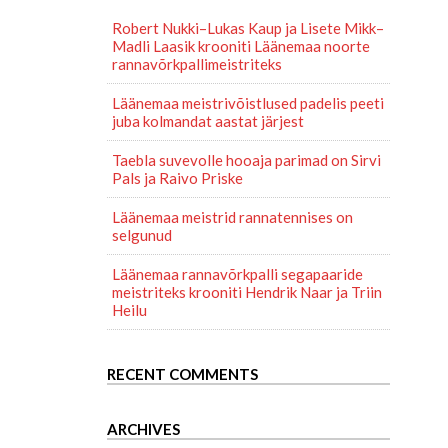
Robert Nukki–Lukas Kaup ja Lisete Mikk–
Madli Laasik krooniti Läänemaa noorte
rannavõrkpallimeistriteks
Läänemaa meistrivõistlused padelis peeti
juba kolmandat aastat järjest
Taebla suvevolle hooaja parimad on Sirvi
Pals ja Raivo Priske
Läänemaa meistrid rannatennises on
selgunud
Läänemaa rannavõrkpalli segapaaride
meistriteks krooniti Hendrik Naar ja Triin
Heilu
RECENT COMMENTS
ARCHIVES