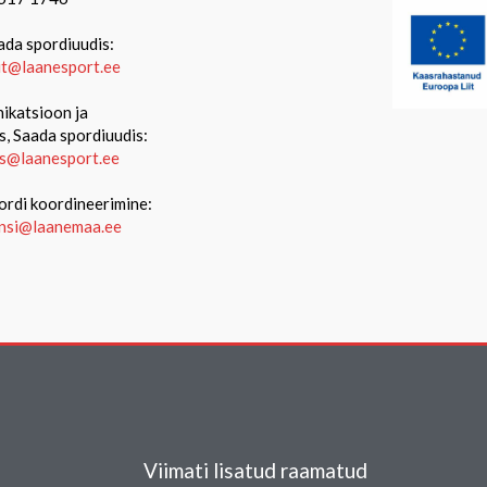
ada spordiuudis:
iit@laanesport.ee
katsioon ja
s, Saada spordiuudis:
s@laanesport.ee
ordi koordineerimine:
ansi@laanemaa.ee
Viimati lisatud raamatud