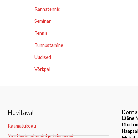
Rannatennis
Seminar
Tennis
Tunnustamine
Uudised
Võrkpall
Huvitavat
Konta
Lääne M
Lihula 
Raamatukogu
Haapsal
Võistluste juhendid ja tulemused
Mobiil: