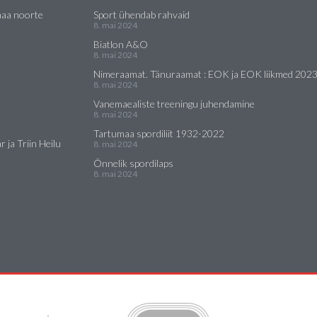
maa noorte
Sport ühendab rahvaid
8. mai 2024
Biatlon A&O
8. mai 2024
Nimeraamat. Tänuraamat : EOK ja EOK liikmed 202
8. mai 2024
Vanemaealiste treeningu juhendamine
8. mai 2024
Tartumaa spordiliit 1932-2022
 ja Triin Heilu
8. mai 2024
Õnnelik spordilaps
8. mai 2024