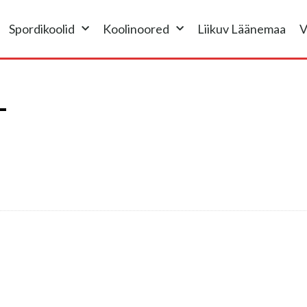
Spordikoolid
Koolinoored
Liikuv Läänemaa
V
L