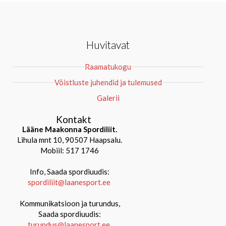
Huvitavat
Raamatukogu
Võistluste juhendid ja tulemused
Galerii
Kontakt
Lääne Maakonna Spordiliit.
Lihula mnt 10, 90507 Haapsalu.
Mobiil: 517 1746
Info, Saada spordiuudis:
spordiliit@laanesport.ee
Kommunikatsioon ja turundus,
Saada spordiuudis:
turundus@laanesport.ee