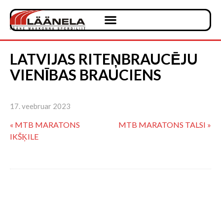
LATVIJAS RITEŅBRAUCĒJU
VIENĪBAS BRAUCIENS
17. veebruar 2023
« MTB MARATONS
MTB MARATONS TALSI »
IKŠĶILE