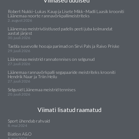
Viimased uudised
Robert Nukki–Lukas Kaup ja Lisete Mikk–Madli Laasik krooniti
Läänemaa noorte rannavõrkpallimeistriteks
2. august 2026
Läänemaa meistrivõistlused padelis peeti juba kolmandat
aastat järjest
30. juuli 2026
Taebla suvevolle hooaja parimad on Sirvi Pals ja Raivo Priske
29. juuli 2026
Läänemaa meistrid rannatennises on selgunud
27. juuli 2026
Läänemaa rannavõrkpalli segapaaride meistriteks krooniti
Hendrik Naar ja Triin Heilu
27. juuli 2026
Selgusid Läänemaa meistrid tennises
20. juuli 2026
Viimati lisatud raamatud
Sport ühendab rahvaid
8. mai 2024
Biatlon A&O
8. mai 2024