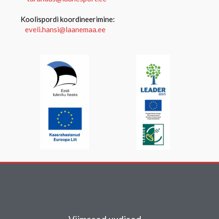
Koolispordi koordineerimine:
eveli.hansi@laanemaa.ee