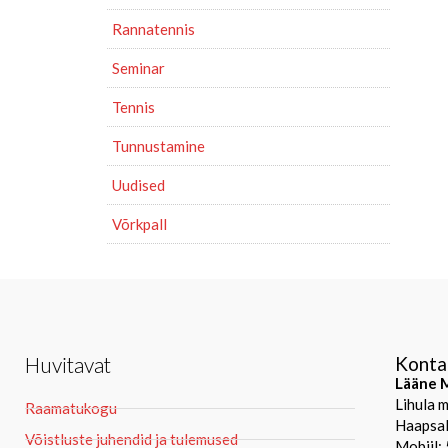
Rannatennis
Seminar
Tennis
Tunnustamine
Uudised
Võrkpall
Huvitavat
Konta
Lääne M
Lihula 
Raamatukogu
Haapsal
Võistluste juhendid ja tulemused
Mobiil: