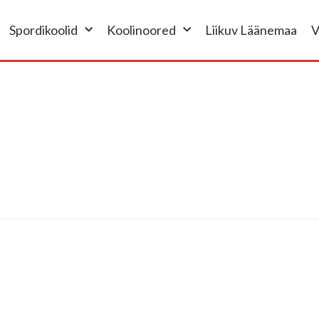
Spordikoolid
Koolinoored
Liikuv Läänemaa
V