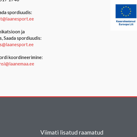
ada spordiuudis:
iit@laanesport.ee
katsioon ja
s, Saada spordiuudis:
s@laanesport.ee
ordi koordineerimine:
ansi@laanemaa.ee
Viimati lisatud raamatud