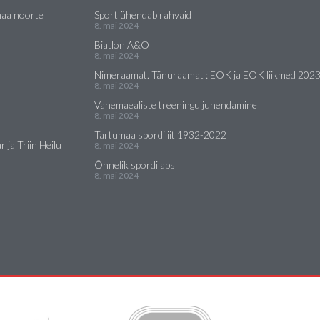
maa noorte
Sport ühendab rahvaid
8. mai 2024
Biatlon A&O
8. mai 2024
Nimeraamat. Tänuraamat : EOK ja EOK liikmed 202
8. mai 2024
Vanemaealiste treeningu juhendamine
8. mai 2024
Tartumaa spordiliit 1932-2022
 ja Triin Heilu
8. mai 2024
Õnnelik spordilaps
8. mai 2024