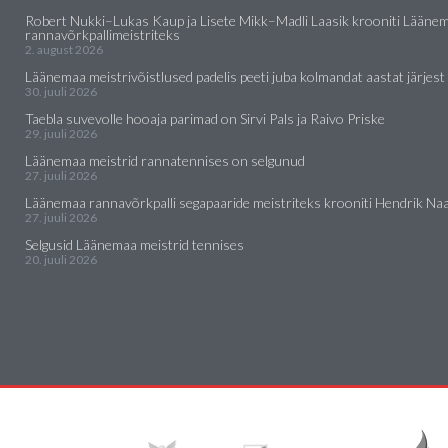
Robert Nukki–Lukas Kaup ja Lisete Mikk–Madli Laasik krooniti Lääne
rannavõrkpallimeistriteks
2. august 2026
Läänemaa meistrivõistlused padelis peeti juba kolmandat aastat järjest
30. juuli 2026
Taebla suvevolle hooaja parimad on Sirvi Pals ja Raivo Priske
29. juuli 2026
Läänemaa meistrid rannatennises on selgunud
27. juuli 2026
Läänemaa rannavõrkpalli segapaaride meistriteks krooniti Hendrik Naar
27. juuli 2026
Selgusid Läänemaa meistrid tennises
20. juuli 2026