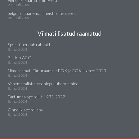
Hendrik Naar ja Triin Heilu
27. juuli 2026
Selgusid Läänemaa meistrid tennises
20. juuli 2026
Viimati lisatud raamatud
Sport ühendab rahvaid
8. mai 2024
Biatlon A&O
8. mai 2024
Nimeraamat. Tänuraamat : EOK ja EOK liikmed 2023
8. mai 2024
Vanemaealiste treeningu juhendamine
8. mai 2024
Tartumaa spordiliit 1932-2022
8. mai 2024
Õnnelik spordilaps
8. mai 2024