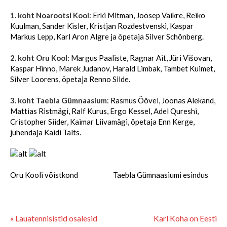
1. koht Noarootsi Kool
: Erki Mitman, Joosep Vaikre, Reiko
Kuulman, Sander Kisler, Kristjan Rozdestvenski, Kaspar
Markus Lepp, Karl Aron Algre ja õpetaja Silver Schönberg.
2. koht Oru Kool
: Margus Paaliste, Ragnar Ait, Jüri Višovan,
Kaspar Hinno, Marek Judanov, Harald Limbak, Tambet Kuimet,
Silver Loorens, õpetaja Renno Silde.
3. koht Taebla Gümnaasium
: Rasmus Öövel, Joonas Alekand,
Mattias Ristmägi, Ralf Kurus, Ergo Kessel, Adel Qureshi,
Cristopher Siider, Kaimar Liivamägi, õpetaja Enn Kerge,
juhendaja Kaidi Talts.
Oru Kooli võistkond Taebla Gümnaasiumi esindus
« Lauatennisistid osalesid
Karl Koha on Eesti