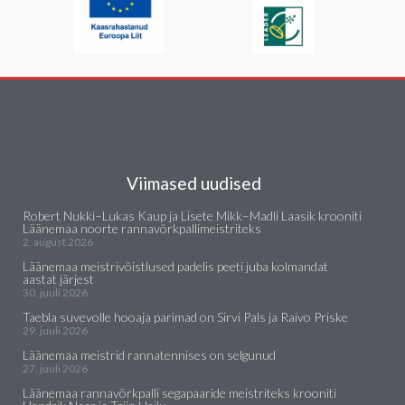
Viimased uudised
Robert Nukki–Lukas Kaup ja Lisete Mikk–Madli Laasik krooniti
Läänemaa noorte rannavõrkpallimeistriteks
2. august 2026
Läänemaa meistrivõistlused padelis peeti juba kolmandat
aastat järjest
30. juuli 2026
Taebla suvevolle hooaja parimad on Sirvi Pals ja Raivo Priske
29. juuli 2026
Läänemaa meistrid rannatennises on selgunud
27. juuli 2026
Läänemaa rannavõrkpalli segapaaride meistriteks krooniti