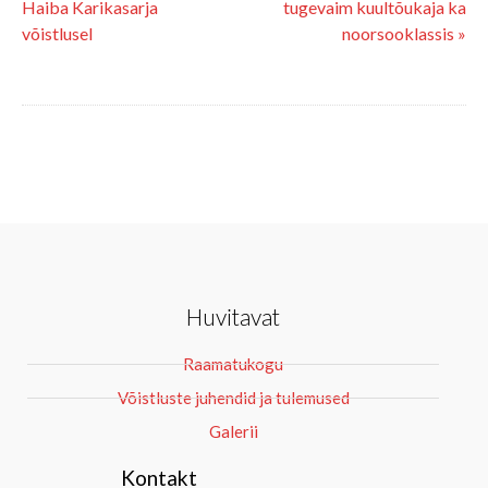
Haiba Karikasarja
tugevaim kuultõukaja ka
võistlusel
noorsooklassis »
Huvitavat
Raamatukogu
Võistluste juhendid ja tulemused
Galerii
Kontakt