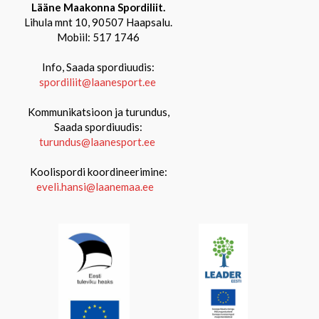
Lääne Maakonna Spordiliit.
Lihula mnt 10, 90507 Haapsalu.
Mobiil: 517 1746
Info, Saada spordiuudis:
spordiliit@laanesport.ee
Kommunikatsioon ja turundus,
Saada spordiuudis:
turundus@laanesport.ee
Koolispordi koordineerimine:
eveli.hansi@laanemaa.ee