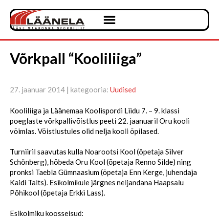
Võrkpall “Kooliliiga”
27. jaanuar 2014 | kategooria:
Uudised
Kooliliiga ja Läänemaa Koolispordi Liidu 7. – 9. klassi
poeglaste võrkpallivõistlus peeti 22. jaanuaril Oru kooli
võimlas. Võistlustules olid nelja kooli õpilased.
Turniiril saavutas kulla Noarootsi Kool (õpetaja Silver
Schönberg), hõbeda Oru Kool (õpetaja Renno Silde) ning
pronksi Taebla Gümnaasium (õpetaja Enn Kerge, juhendaja
Kaidi Talts). Esikolmikule järgnes neljandana Haapsalu
Põhikool (õpetaja Erkki Lass).
Esikolmiku koosseisud: