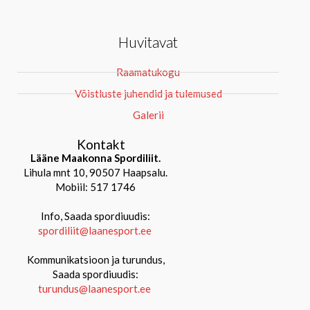
Huvitavat
Raamatukogu
Võistluste juhendid ja tulemused
Galerii
Kontakt
Lääne Maakonna Spordiliit.
Lihula mnt 10, 90507 Haapsalu.
Mobiil: 517 1746
Info, Saada spordiuudis:
spordiliit@laanesport.ee
Kommunikatsioon ja turundus,
Saada spordiuudis:
turundus@laanesport.ee