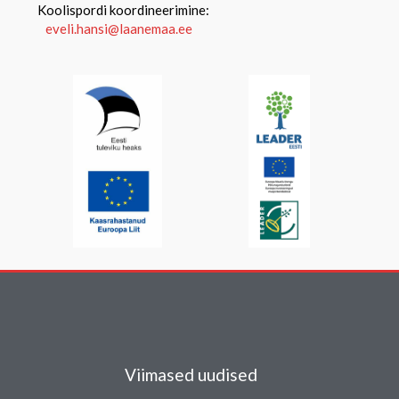
Koolispordi koordineerimine:
eveli.hansi@laanemaa.ee
Viimased uudised