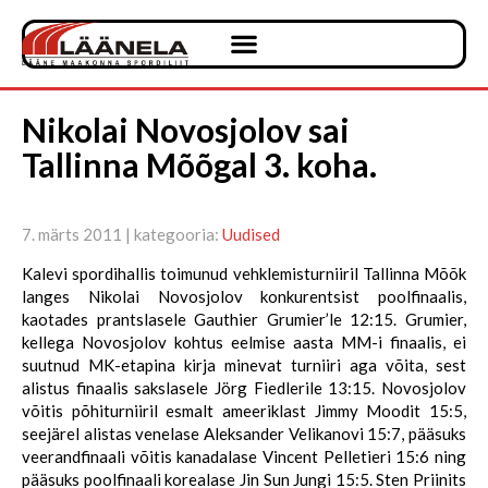
Nikolai Novosjolov sai
Tallinna Mõõgal 3. koha.
7. märts 2011 | kategooria:
Uudised
Kalevi spordihallis toimunud vehklemisturniiril Tallinna Mõõk
langes Nikolai Novosjolov konkurentsist poolfinaalis,
kaotades prantslasele Gauthier Grumier’le 12:15. Grumier,
kellega Novosjolov kohtus eelmise aasta MM-i finaalis, ei
suutnud MK-etapina kirja minevat turniiri aga võita, sest
alistus finaalis sakslasele Jörg Fiedlerile 13:15. Novosjolov
võitis põhiturniiril esmalt ameeriklast Jimmy Moodit 15:5,
seejärel alistas venelase Aleksander Velikanovi 15:7, pääsuks
veerandfinaali võitis kanadalase Vincent Pelletieri 15:6 ning
pääsuks poolfinaali korealase Jin Sun Jungi 15:5. Sten Priinits