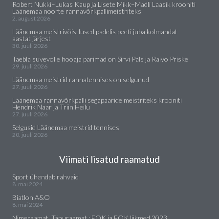
Robert Nukki–Lukas Kaup ja Lisete Mikk–Madli Laasik krooniti
Läänemaa noorte rannavõrkpallimeistriteks
2. august 2026
Läänemaa meistrivõistlused padelis peeti juba kolmandat
aastat järjest
30. juuli 2026
Taebla suvevolle hooaja parimad on Sirvi Pals ja Raivo Priske
29. juuli 2026
Läänemaa meistrid rannatennises on selgunud
27. juuli 2026
Läänemaa rannavõrkpalli segapaaride meistriteks krooniti
Hendrik Naar ja Triin Heilu
27. juuli 2026
Selgusid Läänemaa meistrid tennises
20. juuli 2026
Viimati lisatud raamatud
Sport ühendab rahvaid
8. mai 2024
Biatlon A&O
8. mai 2024
Nimeraamat. Tänuraamat : EOK ja EOK liikmed 2023