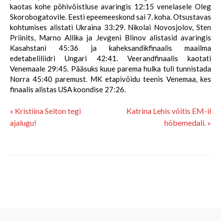
kaotas kohe põhivõistluse avaringis 12:15 venelasele Oleg
Skorobogatovile. Eesti epeemeeskond sai 7. koha. Otsustavas
kohtumises alistati Ukraina 33:29. Nikolai Novosjolov, Sten
Priinits, Marno Allika ja Jevgeni Blinov alistasid avaringis
Kasahstani 45:36 ja kaheksandikfinaalis maailma
edetabeliliidri Ungari 42:41. Veerandfinaalis kaotati
Venemaale 29:45. Pääsuks kuue parema hulka tuli tunnistada
Norra 45:40 paremust. MK etapivõidu teenis Venemaa, kes
finaalis alistas USA koondise 27:26.
« Kristiina Seiton tegi
Katrina Lehis võitis EM-il
ajalugu!
hõbemedali. »