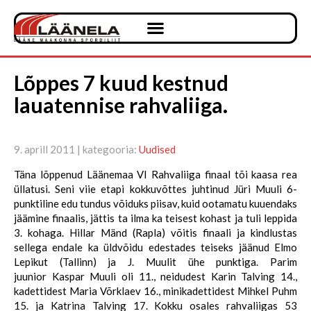
Lõppes 7 kuud kestnud
lauatennise rahvaliiga.
9. aprill 2011 | kategooria:
Uudised
Täna lõppenud Läänemaa VI Rahvaliiga finaal tõi kaasa rea
üllatusi. Seni viie etapi kokkuvõttes juhtinud Jüri Muuli 6-
punktiline edu tundus võiduks piisav, kuid ootamatu kuuendaks
jäämine finaalis, jättis ta ilma ka teisest kohast ja tuli leppida
3. kohaga. Hillar Mänd (Rapla) võitis finaali ja kindlustas
sellega endale ka üldvõidu edestades teiseks jäänud Elmo
Lepikut (Tallinn) ja J. Muulit ühe punktiga. Parim
juunior Kaspar Muuli oli 11., neidudest Karin Talving 14.,
kadettidest Maria Võrklaev 16., minikadettidest Mihkel Puhm
15. ja Katrina Talving 17. Kokku osales rahvaliigas 53