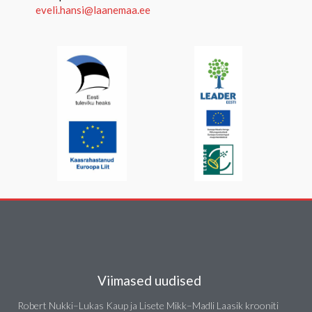
eveli.hansi@laanemaa.ee
Viimased uudised
Robert Nukki–Lukas Kaup ja Lisete Mikk–Madli Laasik krooniti