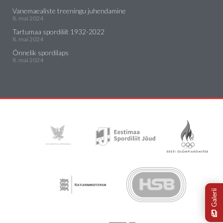
Vanemaealiste treeningu juhendamine
8. mai 2024
Tartumaa spordiliit 1932-2022
8. mai 2024
Õnnelik spordilaps
8. mai 2024
Galerii