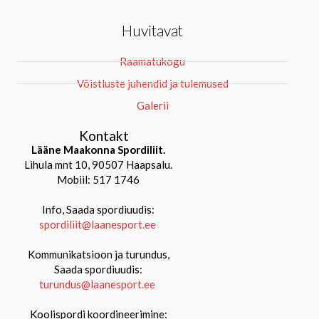
Huvitavat
Raamatukogu
Võistluste juhendid ja tulemused
Galerii
Kontakt
Lääne Maakonna Spordiliit.
Lihula mnt 10, 90507 Haapsalu.
Mobiil: 517 1746
Info, Saada spordiuudis:
spordiliit@laanesport.ee
Kommunikatsioon ja turundus,
Saada spordiuudis:
turundus@laanesport.ee
Koolispordi koordineerimine: