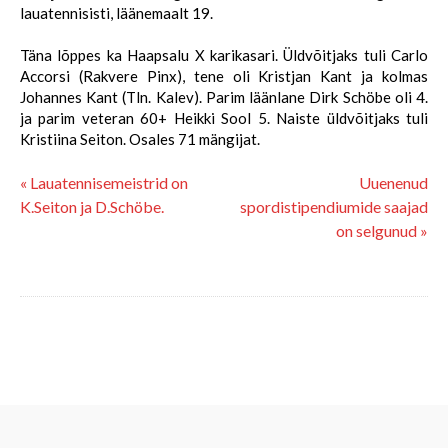
lauatennisisti, läänemaalt 19.
Täna lõppes ka Haapsalu X karikasari. Üldvõitjaks tuli Carlo
Accorsi (Rakvere Pinx), tene oli Kristjan Kant ja kolmas
Johannes Kant (Tln. Kalev). Parim läänlane Dirk Schöbe oli 4.
ja parim veteran 60+ Heikki Sool 5. Naiste üldvõitjaks tuli
Kristiina Seiton. Osales 71 mängijat.
« Lauatennisemeistrid on
Uuenenud
K.Seiton ja D.Schöbe.
spordistipendiumide saajad
on selgunud »