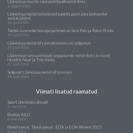
Läänemaa noorte rannavõrkpallimeistriteks
2. august 2026
Läänemaa meistrivõistlused padelis peeti juba kolmandat
aastat järjest
30. juuli 2026
Taebla suvevolle hooaja parimad on Sirvi Pals ja Raivo Priske
29. juuli 2026
Läänemaa meistrid rannatennises on selgunud
27. juuli 2026
Läänemaa rannavõrkpalli segapaaride meistriteks krooniti
Hendrik Naar ja Triin Heilu
27. juuli 2026
Selgusid Läänemaa meistrid tennises
20. juuli 2026
Viimati lisatud raamatud
Sport ühendab rahvaid
8. mai 2024
Biatlon A&O
8. mai 2024
Nimeraamat. Tänuraamat : EOK ja EOK liikmed 2023
8. mai 2024