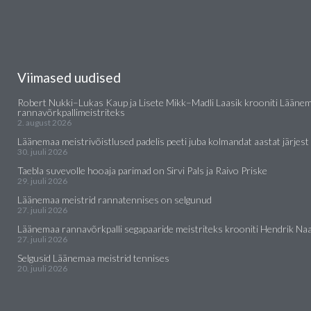
Viimased uudised
Robert Nukki–Lukas Kaup ja Lisete Mikk–Madli Laasik krooniti Lääne
rannavõrkpallimeistriteks
2. august 2026
Läänemaa meistrivõistlused padelis peeti juba kolmandat aastat järjest
30. juuli 2026
Taebla suvevolle hooaja parimad on Sirvi Pals ja Raivo Priske
29. juuli 2026
Läänemaa meistrid rannatennises on selgunud
27. juuli 2026
Läänemaa rannavõrkpalli segapaaride meistriteks krooniti Hendrik Naar
27. juuli 2026
Selgusid Läänemaa meistrid tennises
20. juuli 2026