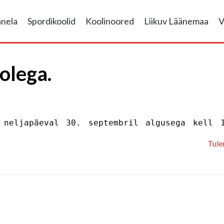
änela
Spordikoolid
Koolinoored
Liikuv Läänemaa
V
olega.
s
neljapäeval
30. septembril algusega kell 
Tule