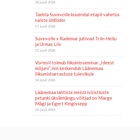
20. juuli 2026
Taebla Suvevolle kuuendal etapil vahetus
naiste üldliider
17. juuli 2026
Suvevolle x Rademar juhivad Triin Heilu
ja Urmas Liiv
15. juuli 2026
Vormsil toimub liikumisseminar „Ideest
mõjuni“, mis keskendub Läänemaa
liikumisharrastuse tulevikule
14. juuli 2026
Läänemaa lahtiste meistrivõistluste
petanki üksikmängu võitjad on Marge
Mägi ja Egert Kingissepp
14. juuli 2026