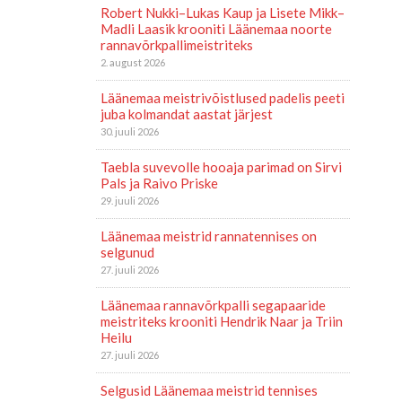
Robert Nukki–Lukas Kaup ja Lisete Mikk–
Madli Laasik krooniti Läänemaa noorte
rannavõrkpallimeistriteks
2. august 2026
Läänemaa meistrivõistlused padelis peeti
juba kolmandat aastat järjest
30. juuli 2026
Taebla suvevolle hooaja parimad on Sirvi
Pals ja Raivo Priske
29. juuli 2026
Läänemaa meistrid rannatennises on
selgunud
27. juuli 2026
Läänemaa rannavõrkpalli segapaaride
meistriteks krooniti Hendrik Naar ja Triin
Heilu
27. juuli 2026
Selgusid Läänemaa meistrid tennises