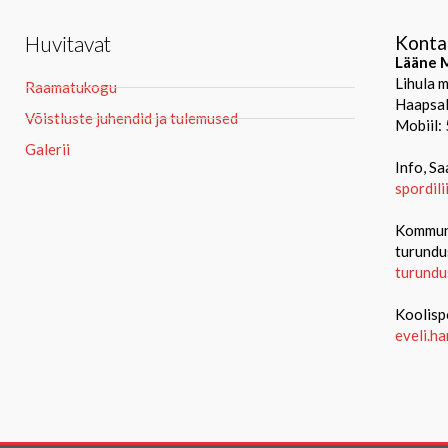
Huvitavat
Konta
Lääne M
Lihula 
Raamatukogu
Haapsal
Võistluste juhendid ja tulemused
Mobiil:
Galerii
Info, Sa
spordil
Kommuni
turundu
turundu
Koolisp
eveli.h