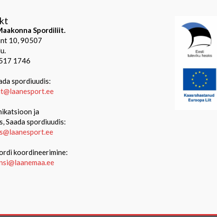
kt
aakonna Spordiliit.
mnt 10, 90507
u.
 517 1746
ada spordiuudis:
iit@laanesport.ee
katsioon ja
s, Saada spordiuudis:
s@laanesport.ee
ordi koordineerimine:
ansi@laanemaa.ee