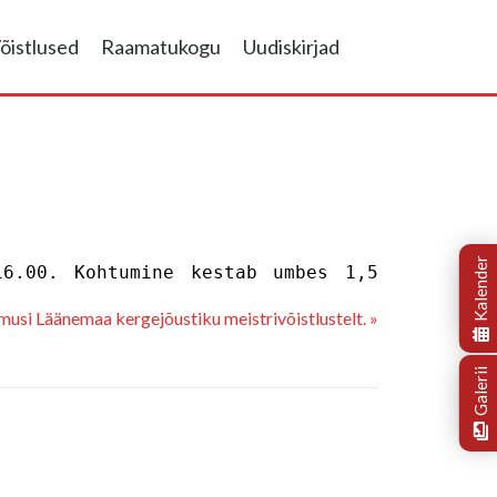
õistlused
Raamatukogu
Uudiskirjad
Kalender
16.00. Kohtumine kestab umbes 1,5
musi Läänemaa kergejõustiku meistrivõistlustelt. »
Galerii