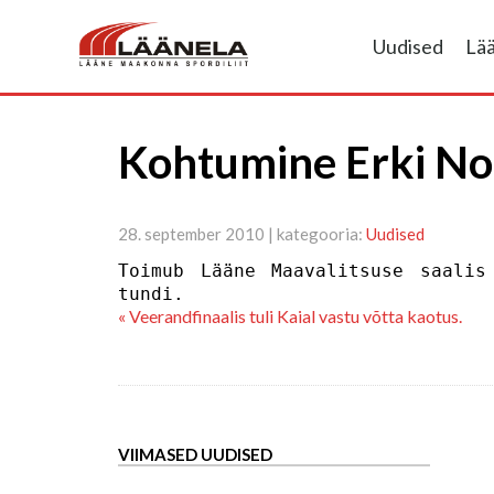
Uudised
Lä
Kohtumine Erki No
28. september 2010 | kategooria:
Uudised
Toimub
Lääne
Maavalitsuse
saali
tundi.
« Veerandfinaalis tuli Kaial vastu võtta kaotus.
VIIMASED UUDISED