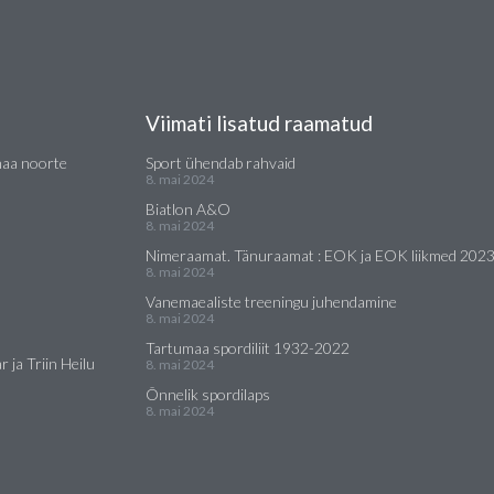
Viimati lisatud raamatud
maa noorte
Sport ühendab rahvaid
8. mai 2024
Biatlon A&O
8. mai 2024
Nimeraamat. Tänuraamat : EOK ja EOK liikmed 202
8. mai 2024
Vanemaealiste treeningu juhendamine
8. mai 2024
Tartumaa spordiliit 1932-2022
 ja Triin Heilu
8. mai 2024
Õnnelik spordilaps
8. mai 2024