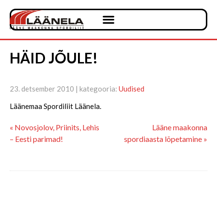
HÄID JÕULE!
23. detsember 2010 | kategooria:
Uudised
Läänemaa Spordiliit Läänela.
« Novosjolov, Priinits, Lehis
Lääne maakonna
– Eesti parimad!
spordiaasta lõpetamine »