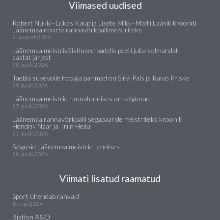
Viimased uudised
Robert Nukki–Lukas Kaup ja Lisete Mikk–Madli Laasik krooniti
Läänemaa noorte rannavõrkpallimeistriteks
2. august 2026
Läänemaa meistrivõistlused padelis peeti juba kolmandat
aastat järjest
30. juuli 2026
Taebla suvevolle hooaja parimad on Sirvi Pals ja Raivo Priske
29. juuli 2026
Läänemaa meistrid rannatennises on selgunud
27. juuli 2026
Läänemaa rannavõrkpalli segapaaride meistriteks krooniti
Hendrik Naar ja Triin Heilu
27. juuli 2026
Selgusid Läänemaa meistrid tennises
20. juuli 2026
Viimati lisatud raamatud
Sport ühendab rahvaid
8. mai 2024
Biatlon A&O