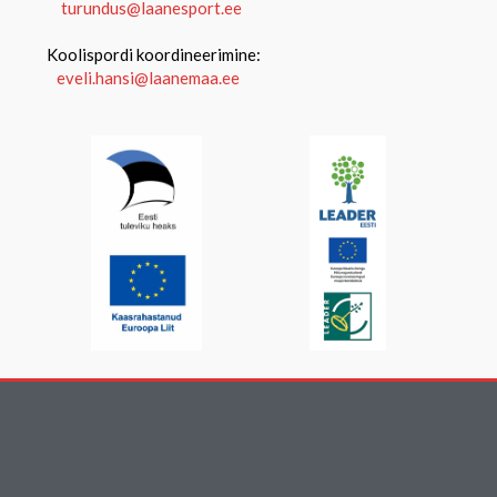
turundus@laanesport.ee
Koolispordi koordineerimine:
eveli.hansi@laanemaa.ee