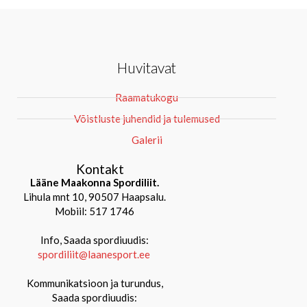
Huvitavat
Raamatukogu
Võistluste juhendid ja tulemused
Galerii
Kontakt
Lääne Maakonna Spordiliit.
Lihula mnt 10, 90507 Haapsalu.
Mobiil: 517 1746
Info, Saada spordiuudis:
spordiliit@laanesport.ee
Kommunikatsioon ja turundus,
Saada spordiuudis: