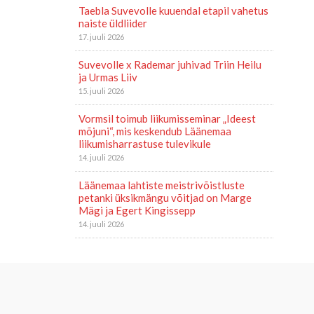
Taebla Suvevolle kuuendal etapil vahetus
naiste üldliider
17. juuli 2026
Suvevolle x Rademar juhivad Triin Heilu
ja Urmas Liiv
15. juuli 2026
Vormsil toimub liikumisseminar „Ideest
mõjuni“, mis keskendub Läänemaa
liikumisharrastuse tulevikule
14. juuli 2026
Läänemaa lahtiste meistrivõistluste
petanki üksikmängu võitjad on Marge
Mägi ja Egert Kingissepp
14. juuli 2026