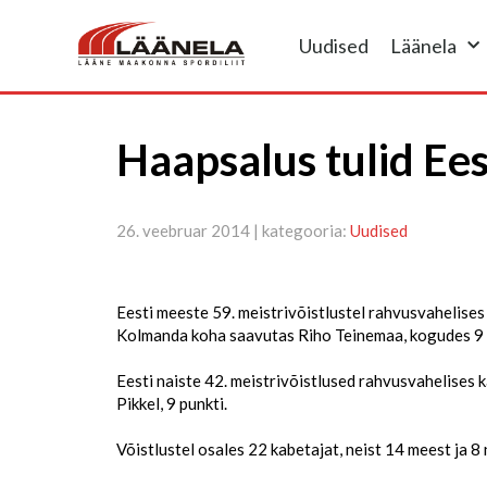
Uudised
Läänela
Haapsalus tulid Ee
26. veebruar 2014 | kategooria:
Uudised
Eesti meeste 59. meistrivõistlustel rahvusvahelises
Kolmanda koha saavutas Riho Teinemaa, kogudes 9 
Eesti naiste 42. meistrivõistlused rahvusvahelises k
Pikkel, 9 punkti.
Võistlustel osales 22 kabetajat, neist 14 meest ja 8 