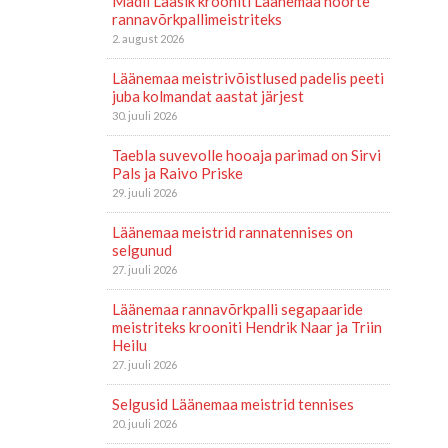
Madli Laasik krooniti Läänemaa noorte
rannavõrkpallimeistriteks
2. august 2026
Läänemaa meistrivõistlused padelis peeti
juba kolmandat aastat järjest
30. juuli 2026
Taebla suvevolle hooaja parimad on Sirvi
Pals ja Raivo Priske
29. juuli 2026
Läänemaa meistrid rannatennises on
selgunud
27. juuli 2026
Läänemaa rannavõrkpalli segapaaride
meistriteks krooniti Hendrik Naar ja Triin
Heilu
27. juuli 2026
Selgusid Läänemaa meistrid tennises
20. juuli 2026