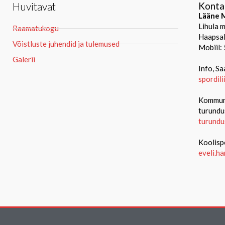
Huvitavat
Konta
Lääne M
Lihula 
Raamatukogu
Haapsal
Võistluste juhendid ja tulemused
Mobiil:
Galerii
Info, Sa
spordil
Kommuni
turundu
turundu
Koolisp
eveli.h