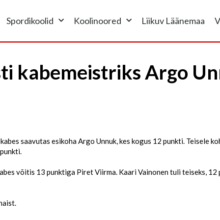
Spordikoolid
Koolinoored
Liikuv Läänemaa
V
sti kabemeistriks Argo Un
 kabes saavutas esikoha Argo Unnuk, kes kogus 12 punkti. Teisele ko
punkti.
abes võitis 13 punktiga Piret Viirma. Kaari Vainonen tuli teiseks, 1
naist.