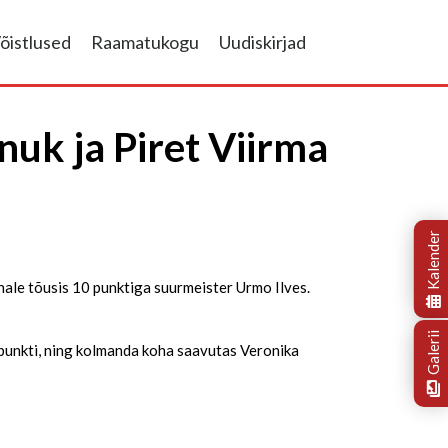
õistlused
Raamatukogu
Uudiskirjad
nuk ja Piret Viirma
Kalender
hale tõusis 10 punktiga suurmeister Urmo Ilves.
Galerii
2 punkti, ning kolmanda koha saavutas Veronika