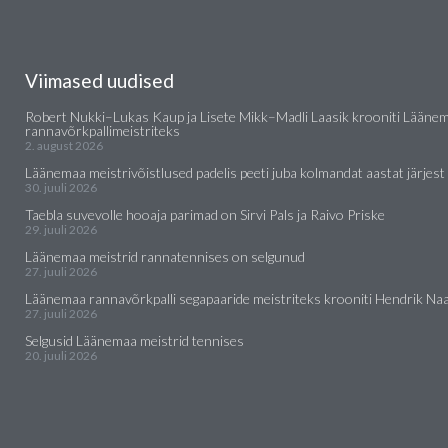
Viimased uudised
Robert Nukki–Lukas Kaup ja Lisete Mikk–Madli Laasik krooniti Lääne
rannavõrkpallimeistriteks
2. august 2026
Läänemaa meistrivõistlused padelis peeti juba kolmandat aastat järjest
30. juuli 2026
Taebla suvevolle hooaja parimad on Sirvi Pals ja Raivo Priske
29. juuli 2026
Läänemaa meistrid rannatennises on selgunud
27. juuli 2026
Läänemaa rannavõrkpalli segapaaride meistriteks krooniti Hendrik Naar
27. juuli 2026
Selgusid Läänemaa meistrid tennises
20. juuli 2026