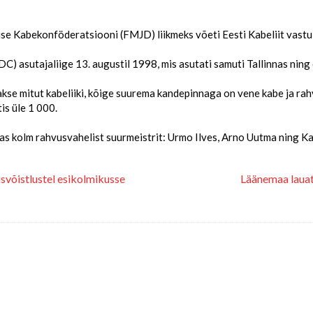
lise Kabekonföderatsiooni (FMJD) liikmeks võeti Eesti Kabeliit vastu
) asutajaliige 13. augustil 1998, mis asutati samuti Tallinnas ning
atakse mitut kabeliiki, kõige suurema kandepinnaga on vene kabe ja ra
is üle 1 000.
seas kolm rahvusvahelist suurmeistrit: Urmo Ilves, Arno Uutma ning 
isvõistlustel esikolmikusse
Läänemaa lauat