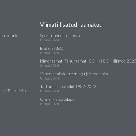
Viimati lisatud raamatud
maa noorte
Sport ühendab rahvaid
8. mai 2024
Biatlon A&O
8. mai 2024
Nimeraamat. Tänuraamat : EOK ja EOK liikmed 202
8. mai 2024
Vanemaealiste treeningu juhendamine
8. mai 2024
Tartumaa spordiliit 1932-2022
 ja Triin Heilu
8. mai 2024
Õnnelik spordilaps
8. mai 2024