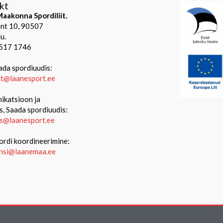
kt
aakonna Spordiliit.
mnt 10, 90507
u.
 517 1746
ada spordiuudis:
iit@laanesport.ee
katsioon ja
s, Saada spordiuudis:
s@laanesport.ee
ordi koordineerimine:
ansi@laanemaa.ee